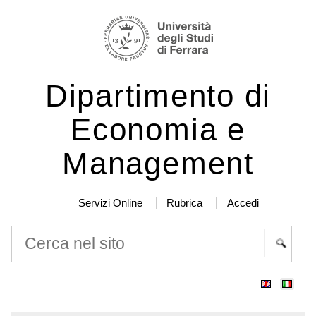
Salta
Strumenti
ai
personali
contenuti.
|
Dipartimento di
Salta
alla
Economia e
navigazione
Management
Servizi Online
Rubrica
Accedi
Cerca nel sito
Ricerca
avanzata…