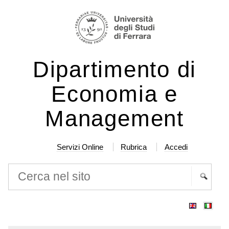
Salta
Strumenti
ai
personali
contenuti.
|
Dipartimento di
Salta
alla
Economia e
navigazione
Management
Servizi Online
Rubrica
Accedi
Cerca nel sito
Ricerca
avanzata…