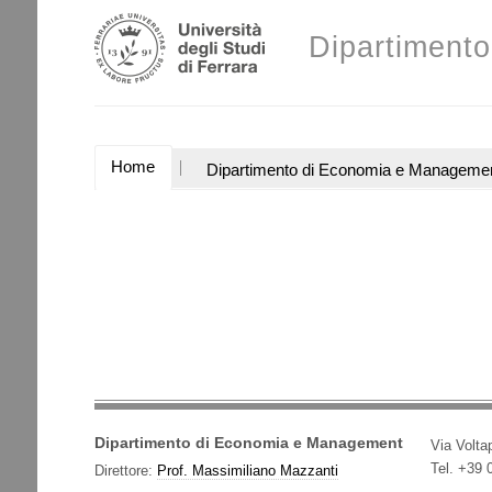
Salta
Strumenti
ai
Dipartiment
personali
contenuti.
|
Salta
alla
navigazione
SEZIONI
Home
Dipartimento di Economia e Manageme
Dipartimento di Economia e Management
Via Voltap
Tel. +39
Direttore:
Prof. Massimiliano Mazzanti