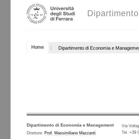
Salta
Strumenti
ai
Dipartiment
personali
contenuti.
|
Salta
alla
navigazione
SEZIONI
Home
Dipartimento di Economia e Manageme
Dipartimento di Economia e Management
Via Voltap
Tel. +39
Direttore:
Prof. Massimiliano Mazzanti