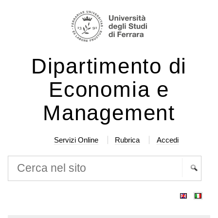
Salta
Strumenti
ai
personali
contenuti.
|
Dipartimento di
Salta
alla
Economia e
navigazione
Management
Servizi Online
Rubrica
Accedi
Cerca nel sito
Ricerca
avanzata…