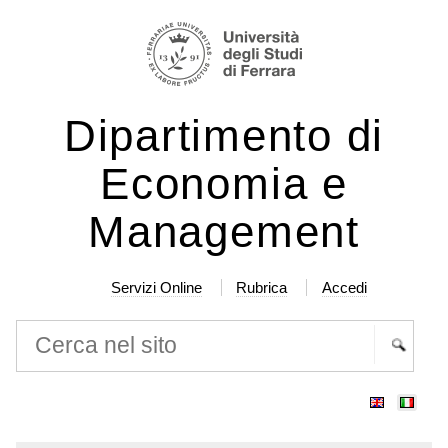
Salta
Strumenti
ai
personali
contenuti.
|
Dipartimento di
Salta
alla
Economia e
navigazione
Management
Servizi Online
Rubrica
Accedi
Cerca nel sito
Ricerca
avanzata…