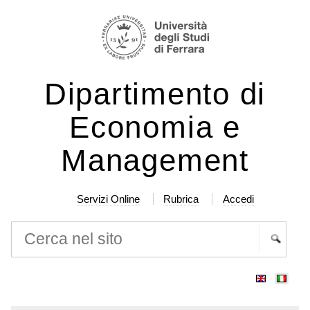
Salta
Strumenti
ai
personali
contenuti.
|
Dipartimento di
Salta
alla
Economia e
navigazione
Management
Servizi Online
Rubrica
Accedi
Cerca nel sito
Ricerca
avanzata…