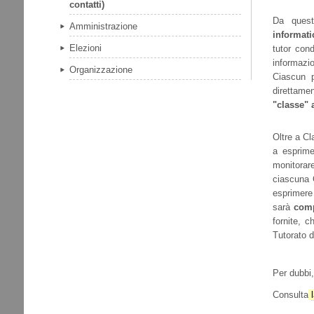
contatti)
Da ques
Amministrazione
informat
Elezioni
tutor cond
informazi
Organizzazione
Ciascun p
direttamen
"classe" 
Oltre a Cl
a esprime
monitorare
ciascuna C
esprimere 
sarà
com
fornite, 
Tutorato d
Per dubbi,
Consulta