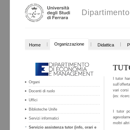
Salta
Strumenti
ai
Dipartiment
personali
contenuti.
|
Salta
alla
navigazione
SEZIONI
Organizzazione
Home
Didattica
P
TUT
I tutor ha
Organi
sull’offer
vari corsi
Docenti di ruolo
(es: ricer
Uffici
Biblioteche Unife
I tutor p
agevolarn
Servizi informatici
moltri altr
Servizio assistenza tutor (info, orari e