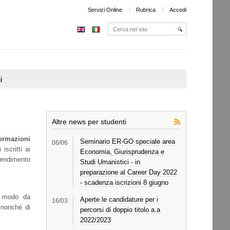
Servizi Online
Rubrica
Accedi
Cerca nel sito
Ricerca
avanzata…
i
Altre news per studenti
ormazioni
Seminario ER-GO speciale area
06/
06
iscritti ai
Economia, Giurisprudenza e
prendimento
Studi Umanistici - in
preparazione al Career Day 2022
- scadenza iscrizioni 8 giugno
n modo da
Aperte le candidature per i
16/
03
 nonché di
percorsi di doppio titolo a.a
2022/2023