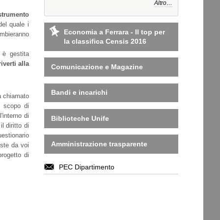
Altro…
trumento
del quale i
Economia a Ferrara - Il top per
cambieranno
la classifica Censis 2016
 è gestita
riverti alla
Comunicazione e Magazine
Bandi e incarichi
rà chiamato
o scopo di
'interno di
Biblioteche Unife
 diritto di
uestionario
Amministrazione trasparente
ste da voi
rogetto di
PEC Dipartimento