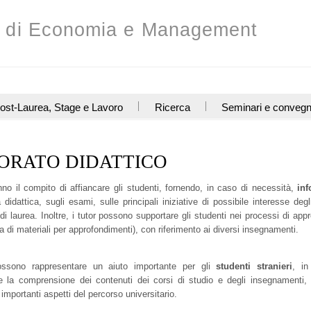
o di Economia e Management
ost-Laurea, Stage e Lavoro
Ricerca
Seminari e convegn
ORATO DIDATTICO
nno il compito di affiancare gli studenti, fornendo, in caso di necessità,
inf
ta didattica, sugli esami, sulle principali iniziative di possibile interesse degli 
 di laurea. Inoltre, i tutor possono supportare gli studenti nei processi di ap
ca di materiali per approfondimenti), con riferimento ai diversi insegnamenti.
ossono rappresentare un aiuto importante per gli
studenti stranieri
, i
e la comprensione dei contenuti dei corsi di studio e degli insegnamenti,
i importanti aspetti del percorso universitario.