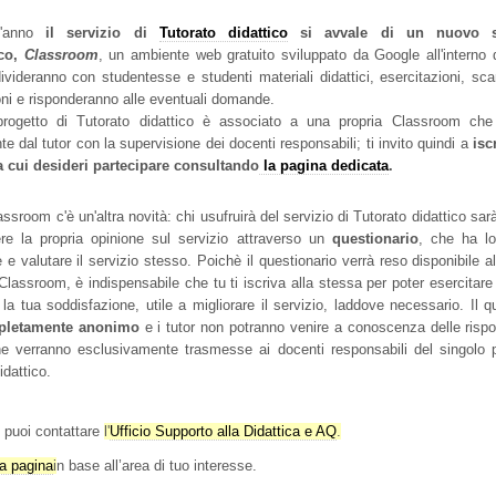
t'anno
il servizio di
Tutorato didattico
si avvale di un nuovo s
ico,
Classroom
, un ambiente web gratuito sviluppato da Google all'interno 
ivideranno con studentesse e studenti materiali didattici, esercitazioni, s
oni e risponderanno alle eventuali domande.
rogetto di Tutorato didattico è associato a una propria Classroom che
te dal tutor con la supervisione dei docenti responsabili; ti invito quindi a
isc
a cui desideri partecipare consultando
la pagina dedicata
.
assroom c'è un'altra novità: chi usufruirà del servizio di Tutorato didattico sa
re la propria opinione sul servizio attraverso un
questionario
, che ha l
 e valutare il servizio stesso. Poichè il questionario verrà reso disponibile all
lassroom, è indispensabile che tu ti iscriva alla stessa per poter esercitare il
la tua soddisfazione, utile a migliorare il servizio, laddove necessario. Il q
pletamente anonimo
e i tutor non potranno venire a conoscenza delle rispo
che verranno esclusivamente trasmesse ai docenti responsabili del singolo p
idattico.
 puoi contattare
l'
Ufficio Supporto alla Didattica e AQ
.
la pagina
i
n base all’area di tuo interesse.