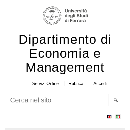
Salta
Strumenti
ai
personali
contenuti.
|
Dipartimento di
Salta
alla
Economia e
navigazione
Management
Servizi Online
Rubrica
Accedi
Cerca nel sito
Ricerca
avanzata…