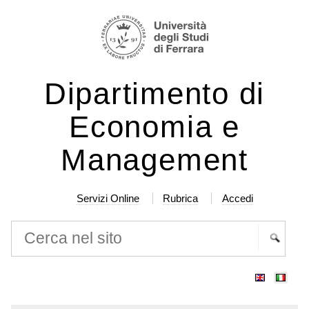
Salta
Strumenti
ai
personali
contenuti.
|
Dipartimento di
Salta
alla
Economia e
navigazione
Management
Servizi Online
Rubrica
Accedi
Cerca nel sito
Ricerca
avanzata…